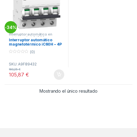
34%
-
Interruptor automático en
miniatura Acti 9 iC60
Interruptor automático
magnetotérmico iC60H – 4P
– 32A – curva C ref. A9F89432
(0)
Schneider Electric
0
o
SKU: A9F89432
u
t
160,25
€
o
105,87
€
f
5
Mostrando el único resultado